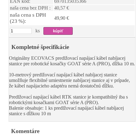
EAN kód:
6970135035366
naša cena bez DPH :
40,57 €
naša cena s DPH
49,90 €
(23 %):
ks
Kompletné špecifikácie
Originálny ECOVACS predlžovací napájací kábel nabíjacej
stanice pre robotické kosačky GOAT série A (PRO), dĺžka 10 m.
10-metrový predlžovací napájací kábel nabíjacej stanice
umožňuje flexibilné umiestnenie nabíjacej stanice aj v prípade,
že kábel napájacieho adaptéra nemá dostatočnú dĺžku.
Predlžovací napájací kábel RTK stanice je kompatibilný iba s
robotickými kosačkami GOAT série A (PRO).
Balenie obsahuje: 1 ks predlžovací napájací kábel nabíjacej
stanice s dĺžkou 10 m
Komentáre