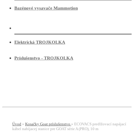
Bazénové vysavače Mammotion
Elektrická TROJKOLKA
Príslušenstvo - TROJKOLKA
E-shop
Menu
Úvod
»
Kosačky Goat príslušenstvo
»
ECOVACS predlžovací napájací
kábel nabíjacej stanice pre GOAT série A (PRO), 10 m