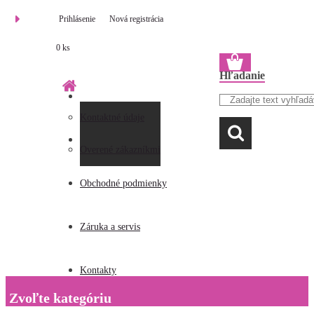
Prihlásenie
Nová registrácia
0 ks
Hľadanie
Kontaktné údaje
O firme
Overené zákazníkmi
Obchodné podmienky
Záruka a servis
Kontakty
Zvoľte kategóriu